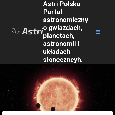
Astri Polska -
Przejdź
Portal
do
astronomiczny
treści
o gwiazdach,
planetach,
astronomii i
układach
słoneczncyh.