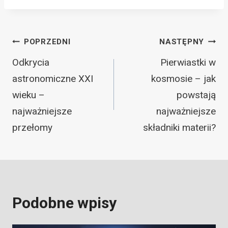
Nawigacja
POPRZEDNI
NASTĘPNY
wpisu
Odkrycia
Pierwiastki w
astronomiczne XXI
kosmosie – jak
wieku –
powstają
najważniejsze
najważniejsze
przełomy
składniki materii?
Podobne wpisy