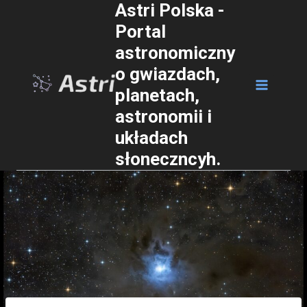
Astri Polska -
Przejdź
Portal
do
astronomiczny
treści
o gwiazdach,
planetach,
astronomii i
układach
słoneczncyh.