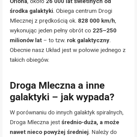
Oriona
, około
26 000 lat świetlnych od
środka galaktyki
. Obiega centrum Drogi
Mlecznej z prędkością ok.
828 000 km/h
,
wykonując jeden pełny obrót co
225–250
milionów lat
– to tzw.
rok galaktyczny
.
Obecnie nasz Układ jest w połowie jednego z
takich obiegów.
Droga Mleczna a inne
galaktyki – jak wypada?
W porównaniu do innych galaktyk spiralnych,
Droga Mleczna jest
średnio-duża, a może
nawet nieco powyżej średniej
. Należy do