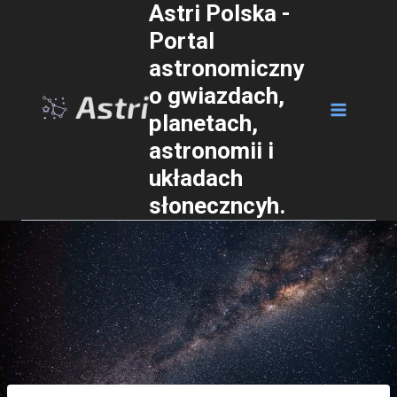
Astri Polska -
Przejdź
Portal
do
astronomiczny
treści
o gwiazdach,
planetach,
astronomii i
układach
słoneczncyh.