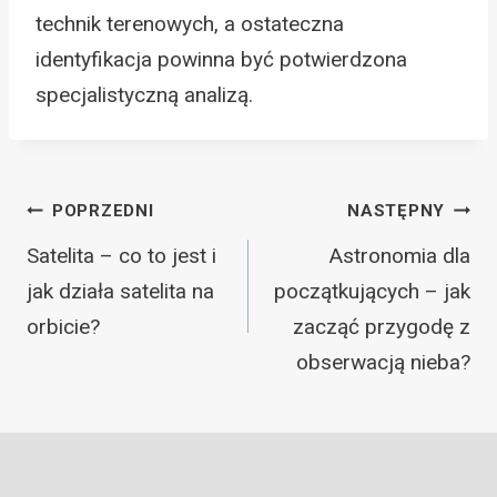
technik terenowych, a ostateczna
identyfikacja powinna być potwierdzona
specjalistyczną analizą.
Nawigacja
POPRZEDNI
NASTĘPNY
wpisu
Satelita – co to jest i
Astronomia dla
jak działa satelita na
początkujących – jak
orbicie?
zacząć przygodę z
obserwacją nieba?