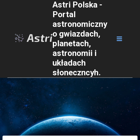
Astri Polska -
Przejdź
Portal
do
astronomiczny
treści
o gwiazdach,
planetach,
astronomii i
układach
słoneczncyh.