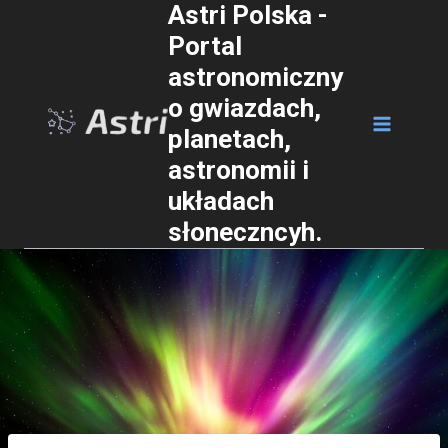
Astri Polska -
Przejdź
Portal
do
astronomiczny
treści
o gwiazdach,
planetach,
astronomii i
układach
słoneczncyh.