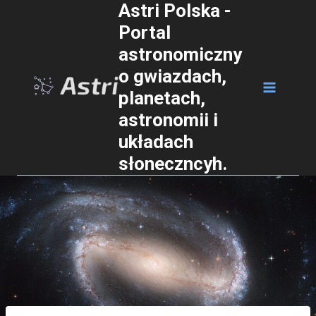
Astri Polska -
Przejdź
Portal
do
astronomiczny
treści
o gwiazdach,
planetach,
astronomii i
układach
słoneczncyh.