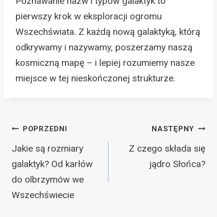
Poznawanie nazw i typów galaktyk to
pierwszy krok w eksploracji ogromu
Wszechświata. Z każdą nową galaktyką, którą
odkrywamy i nazywamy, poszerzamy naszą
kosmiczną mapę – i lepiej rozumiemy nasze
miejsce w tej nieskończonej strukturze.
Nawigacja
POPRZEDNI
NASTĘPNY
wpisu
Jakie są rozmiary
Z czego składa się
galaktyk? Od karłów
jądro Słońca?
do olbrzymów we
Wszechświecie