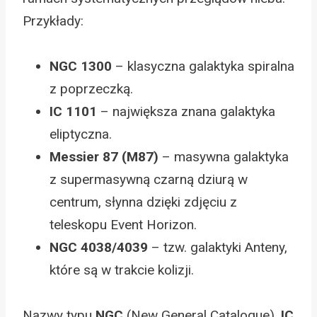
Przykłady:
NGC 1300
– klasyczna galaktyka spiralna
z poprzeczką.
IC 1101
– największa znana galaktyka
eliptyczna.
Messier 87 (M87)
– masywna galaktyka
z supermasywną czarną dziurą w
centrum, słynna dzięki zdjęciu z
teleskopu Event Horizon.
NGC 4038/4039
– tzw. galaktyki Anteny,
które są w trakcie kolizji.
Nazwy typu
NGC
(New General Catalogue),
IC