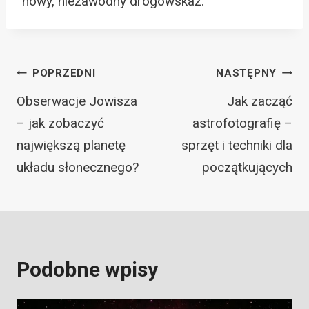
nowy, niezawodny drogowskaz.
Nawigacja
POPRZEDNI
NASTĘPNY
wpisu
Obserwacje Jowisza
Jak zacząć
– jak zobaczyć
astrofotografię –
największą planetę
sprzęt i techniki dla
układu słonecznego?
początkujących
Podobne wpisy