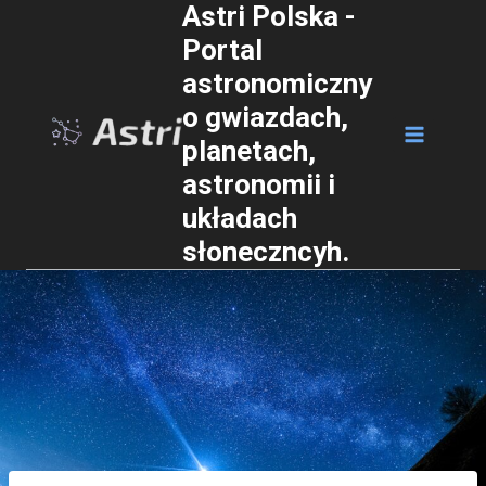
Astri Polska -
Przejdź
Portal
do
astronomiczny
treści
o gwiazdach,
planetach,
astronomii i
układach
słoneczncyh.