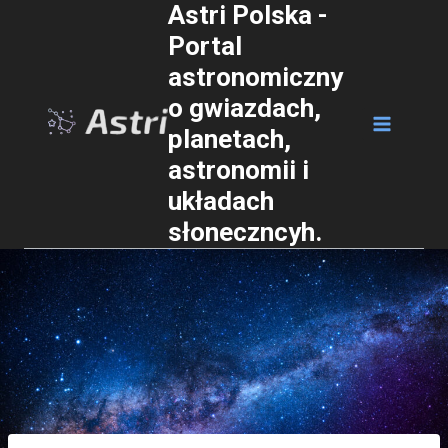
Astri Polska -
Przejdź
Portal
do
astronomiczny
treści
o gwiazdach,
planetach,
astronomii i
układach
słoneczncyh.