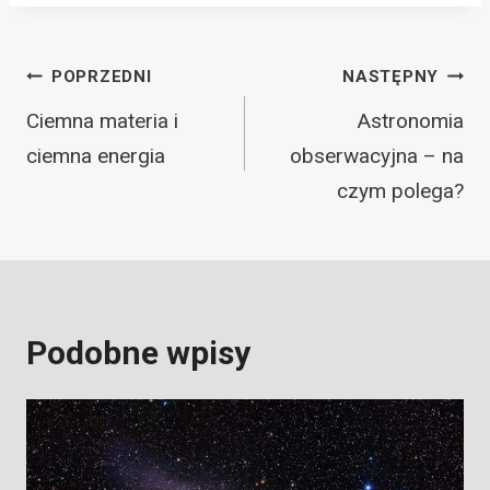
Nawigacja
POPRZEDNI
NASTĘPNY
wpisu
Ciemna materia i
Astronomia
ciemna energia
obserwacyjna – na
czym polega?
Podobne wpisy